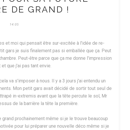
E DE GRAND !
14:05
t moi qui pensait être sur-excitée à l'idée de re-
t gars je suis finalement pas si emballée que ça. Peut
a chambre. Peut-être parce que ça me donne l'impression
t et que j'ai pas tant envie.
ela va s'imposer à nous. Il y a 3 jours j'ai entendu un
nts. Mon petit gars avait décidé de sortir tout seul de
attrapé in-extremis avant que la tête percute le sol, Mr
essus de la barrière la tête la première.
de grand prochainement même si je le trouve beaucoup
-motivée pour lui préparer une nouvelle déco même si je