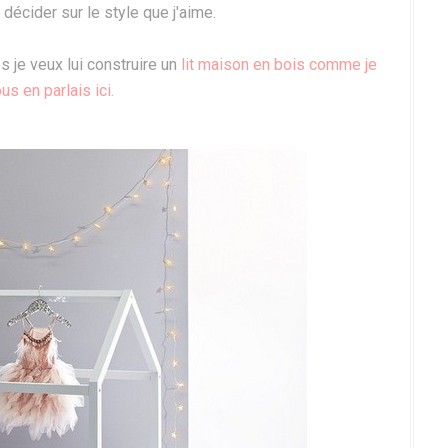
 décider sur le style que j'aime.
s je veux lui construire un
lit maison en bois comme je
us en parlais ici.