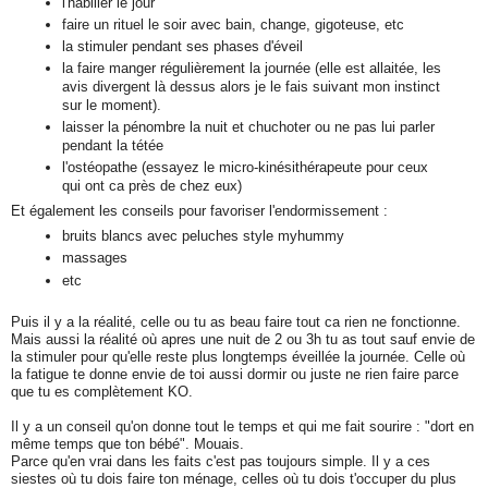
l'habiller le jour
faire un rituel le soir avec bain, change, gigoteuse, etc
la stimuler pendant ses phases d'éveil
la faire manger régulièrement la journée (elle est allaitée, les
avis divergent là dessus alors je le fais suivant mon instinct
sur le moment).
laisser la pénombre la nuit et chuchoter ou ne pas lui parler
pendant la tétée
l'ostéopathe (essayez le micro-kinésithérapeute pour ceux
qui ont ca près de chez eux)
Et également les conseils pour favoriser l'endormissement :
bruits blancs avec peluches style myhummy
massages
etc
Puis il y a la réalité, celle ou tu as beau faire tout ca rien ne fonctionne.
Mais aussi la réalité où apres une nuit de 2 ou 3h tu as tout sauf envie de
la stimuler pour qu'elle reste plus longtemps éveillée la journée. Celle où
la fatigue te donne envie de toi aussi dormir ou juste ne rien faire parce
que tu es complètement KO.
Il y a un conseil qu'on donne tout le temps et qui me fait sourire : "dort en
même temps que ton bébé". Mouais.
Parce qu'en vrai dans les faits c'est pas toujours simple. Il y a ces
siestes où tu dois faire ton ménage, celles où tu dois t'occuper du plus