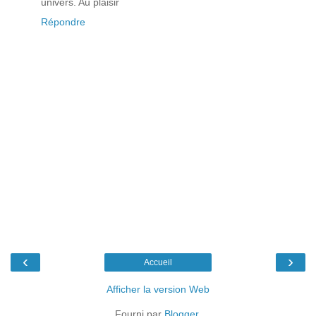
univers. Au plaisir
Répondre
‹
›
Accueil
Afficher la version Web
Fourni par
Blogger
.