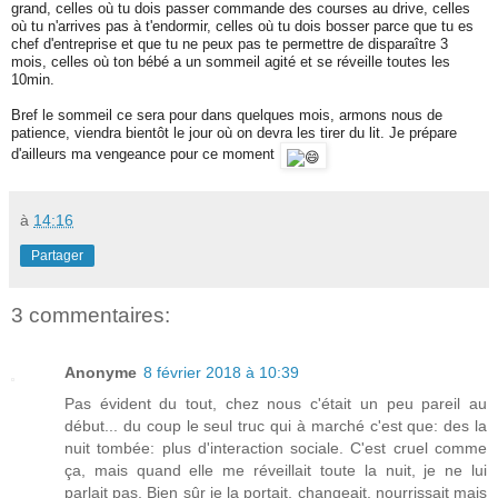
grand, celles où tu dois passer commande des courses au drive, celles
où tu n'arrives pas à t'endormir, celles où tu dois bosser parce que tu es
chef d'entreprise et que tu ne peux pas te permettre de disparaître 3
mois, celles où ton bébé a un sommeil agité et se réveille toutes les
10min.
Bref le sommeil ce sera pour dans quelques mois, armons nous de
patience, viendra bientôt le jour où on devra les tirer du lit. Je prépare
d'ailleurs ma vengeance pour ce moment
à
14:16
Partager
3 commentaires:
Anonyme
8 février 2018 à 10:39
Pas évident du tout, chez nous c'était un peu pareil au
début... du coup le seul truc qui à marché c'est que: des la
nuit tombée: plus d'interaction sociale. C'est cruel comme
ça, mais quand elle me réveillait toute la nuit, je ne lui
parlait pas. Bien sûr je la portait, changeait, nourrissait mais