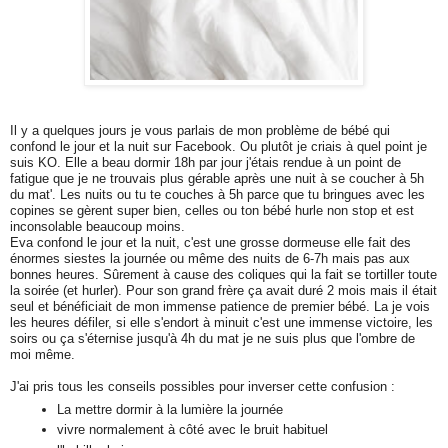
I
l y a quelques jours je vous parlais de mon problème de bébé qui
confond le jour et la nuit sur Facebook. Ou plutôt je criais à quel point je
suis KO. Elle a beau dormir 18h par jour j'étais rendue à un point de
fatigue que je ne trouvais plus gérable après une nuit à se coucher à 5h
du mat'. Les nuits ou tu te couches à 5h parce que tu bringues avec les
copines se gèrent super bien, celles ou ton bébé hurle non stop et est
inconsolable beaucoup moins.
Eva confond le jour et la nuit, c'est une grosse dormeuse elle fait des
énormes siestes la journée ou même des nuits de 6-7h mais pas aux
bonnes heures. Sûrement à cause des coliques qui la fait se tortiller toute
la soirée (et hurler). Pour son grand frère ça avait duré 2 mois mais il était
seul et bénéficiait de mon immense patience de premier bébé. La je vois
les heures défiler, si elle s'endort à minuit c'est une immense victoire, les
soirs ou ça s'éternise jusqu'à 4h du mat je ne suis plus que l'ombre de
moi même.
J'ai pris tous les conseils possibles pour inverser cette confusion :
La mettre dormir à la lumière la journée
vivre normalement à côté avec le bruit habituel