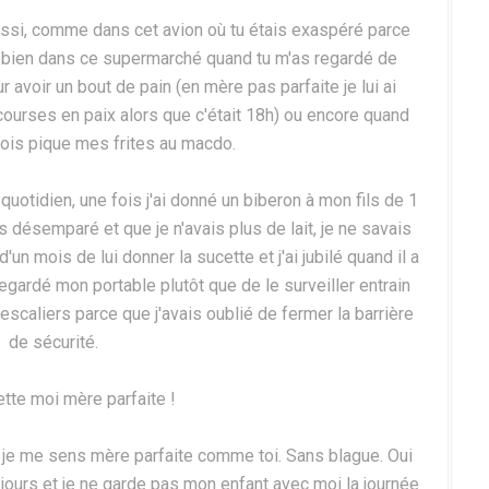
 aussi, comme dans cet avion où tu étais exaspéré parce
u bien dans ce supermarché quand tu m'as regardé de
r avoir un bout de pain (en mère pas parfaite je lui ai
ourses en paix alors que c'était 18h) ou encore quand
ois pique mes frites au macdo.
otidien, une fois j'ai donné un biberon à mon fils de 1
is désemparé et que je n'avais plus de lait, je ne savais
'un mois de lui donner la sucette et j'ai jubilé quand il a
 regardé mon portable plutôt que de le surveiller entrain
 escaliers parce que j'avais oublié de fermer la barrière
de sécurité.
tte moi mère parfaite !
i je me sens mère parfaite comme toi. Sans blague. Oui
 jours et je ne garde pas mon enfant avec moi la journée