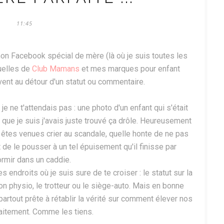
11:45
 mon Facebook spécial de mère (là où je suis toutes les
uelles de
Club Mamans
et mes marques pour enfant
vent au détour d'un statut ou commentaire.
 je ne t'attendais pas : une photo d'un enfant qui s'était
que je suis j'avais juste trouvé ça drôle. Heureusement
 êtes venues crier au scandale, quelle honte de ne pas
 de le pousser à un tel épuisement qu'il finisse par
rmir dans un caddie.
es endroits où je suis sure de te croiser : le statut sur la
non physio, le trotteur ou le siège-auto. Mais en bonne
tout prête à rétablir la vérité sur comment élever nos
aitement. Comme les tiens.