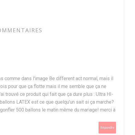
OMMENTAIRES
s comme dans l'image Be different act normal, mais il
 crois pour que ça flotte mais il me semble que ça ne
i trouvé ce produit qui fait que ça dure plus : Ultra HI-
ballons LATEX est ce que quelqu'un sait si ça marche?
e gonfler 500 ballons le matin même du mariage! merci à
Répondre