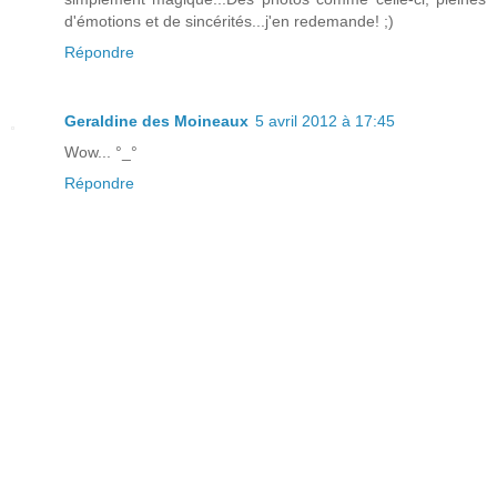
d'émotions et de sincérités...j'en redemande! ;)
Répondre
Geraldine des Moineaux
5 avril 2012 à 17:45
Wow... °_°
Répondre