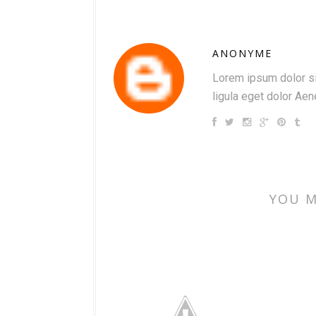
ANONYME
Lorem ipsum dolor si
ligula eget dolor Ae
YOU M